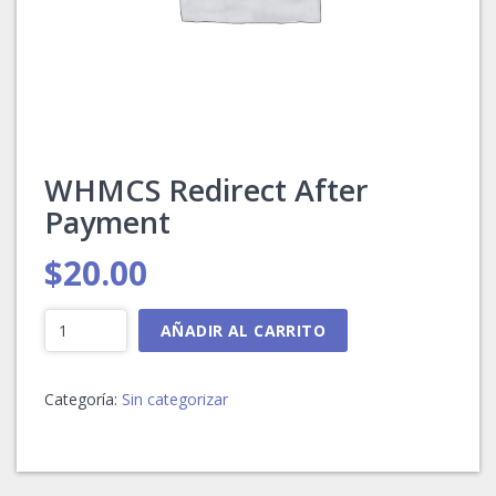
WHMCS Redirect After
Payment
$
20.00
WHMCS
AÑADIR AL CARRITO
Redirect
After
Payment
Categoría:
Sin categorizar
cantidad